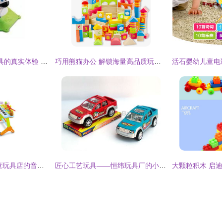
聊聊0-3岁婴幼儿玩具的真实体验 不只是陪伴，更是成长良伴
巧用熊猫办公 解锁海量高品质玩具PNG素材的技巧与指南
童趣之声 添添乐儿童玩具店的音乐与智能玩具新天地
匠心工艺玩具——恒纬玩具厂的小世界