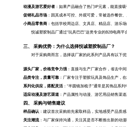
动漫及游艺爱好者
：如果产品融合了热门IP元素，能直接
促销礼品市场
：因其成本可控、外观可爱，常被选作餐饮、
小商品零售商
：包括学校周边店、文具店、精品店、游乐场
悦诚塑胶制品厂通过“玩具巴巴”这类专业的B2B电
三、 采购优势：为什么选择悦诚塑胶制品厂？
对于采购商而言，选择该厂家的此系列产品具有以下优
源头厂家，价格竞争力强
：直接与生产厂家合作，省去中间
品类专注，质量可靠
：厂家专注于塑胶玩具及饰品生产，在
系列化供应，搭配灵活
：“半圆镜加梳子”通常是其饰品系
适应动漫及游艺渠道
：产品属性与动漫、游艺用品销售渠道
四、 采购与销售建议
样品确认
：建议首次采购前先索取样品，实地感受产品质感
关注潮流
：与厂家保持沟通，关注其是否不断推出新的动漫