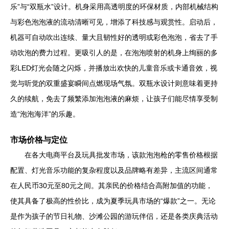
乐”与“双瓶水”设计。机身采用高透明度的环保材质，内部机械结构
与彩色泡泡液的流动清晰可见，增添了科技感与观赏性。启动后，
机器可自动吹出连续、量大且韧性好的透明或彩色泡泡，省去了手
动吹泡的费力过程。更吸引人的是，在泡泡喷射的机身上绚丽的多
彩LED灯光会随之闪烁，并播放出欢快的儿童音乐或卡通音效，视
觉与听觉的双重盛宴瞬间点燃现场气氛。双瓶水设计则意味着更持
久的续航，免去了频繁添加泡泡液的麻烦，让孩子们能尽情享受制
造“泡泡海洋”的乐趣。
市场价格与定位
在各大电商平台及玩具批发市场，该款泡泡枪的零售价格根据
配置、灯光音乐功能的复杂程度以及品牌略有差异，主流区间通常
在人民币30元至80元之间。其亲民的价格结合高附加值的功能，
使其具备了极高的性价比，成为夏季玩具市场的“爆款”之一。无论
是作为孩子的节日礼物、沙滩公园的游玩伴侣，还是各类庆典活动