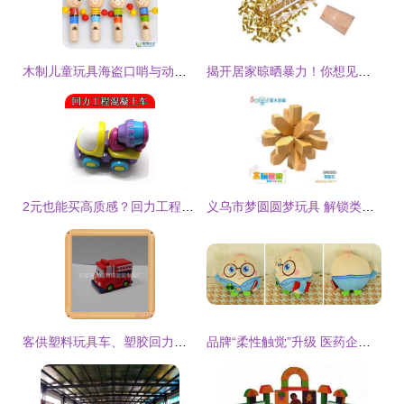
木制儿童玩具海盗口哨与动漫及游艺用品销售的市场趋势分析
揭开居家晾晒暴力！你想见过的一帧日光生活艺术 那个提升居家格调的“单眼被拖”式婴儿艺术之梦 |
2元也能买高质感？回力工程混凝土车成二元店新宠
义乌市梦圆圆梦玩具 解锁类产品列表与创意展示
客供塑料玩具车、塑胶回力车与搪胶巴士车模型注塑生产探访 东莞市虎门翔瑞塑胶制品厂产品库解析
品牌“柔性触觉”升级 医药企业如何用醒目标配定制公仔维系终端忠诚？