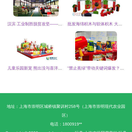
汉滨 工业制胜脱贫攻坚——动漫及游艺用品销售激活乡村振兴新引擎
批发海绵积木与软体积木 大型玩具市场的优选之选
儿童乐园新宠 熊出没与喜洋洋充气城堡带来无限欢乐
“禁止蕉绿”带动关键词爆发？入淘工厂潮与“半托管”策略静待618检验
地址：上海市崇明区城桥镇聚训村258号（上海市崇明现代农业园
区）
电话：1800919**